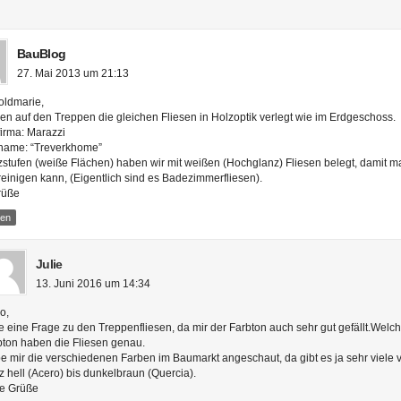
BauBlog
27. Mai 2013 um 21:13
oldmarie,
en auf den Treppen die gleichen Fliesen in Holzoptik verlegt wie im Erdgeschoss.
firma: Marazzi
name: “Treverkhome”
zstufen (weiße Flächen) haben wir mit weißen (Hochglanz) Fliesen belegt, damit m
reinigen kann, (Eigentlich sind es Badezimmerfliesen).
rüße
ten
Julie
13. Juni 2016 um 14:34
o,
e eine Frage zu den Treppenfliesen, da mir der Farbton auch sehr gut gefällt.Welc
bton haben die Fliesen genau.
e mir die verschiedenen Farben im Baumarkt angeschaut, da gibt es ja sehr viele 
 hell (Acero) bis dunkelbraun (Quercia).
le Grüße