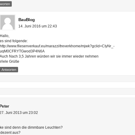
tworten
BauBlog
14. Juni 2016 um 22:43
Hallo,
es sind folgende:
http://www.fliesenverkauf.eu/marazzi/treverkhome/mjwk?gclid=CIyNr_-
uqM0CFRYTGwod3P4N6A
Auch Nach 3,5 Jahren würden wir sie immer wieder nehmen
Viele Grüße
Antworten
Peter
27. Juni 2013 um 23:02
ke sind denn die dimmbare Leuchten?
 dezent aus?