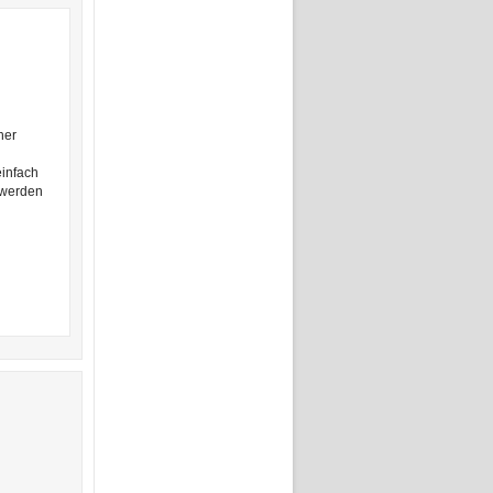
her
einfach
 werden