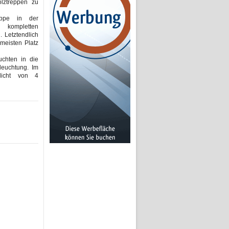
lztreppen zu
ppe in der
 kompletten
 Letztendlich
meisten Platz
chten in die
leuchtung. Im
licht von 4