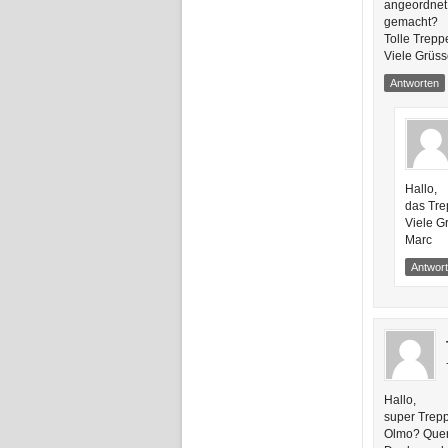
angeordnet
gemacht?
Tolle Treppe
Viele Grüs
Antworten
Hallo,
das Tre
Viele G
Marc
Antwor
Hallo,
super Trep
Olmo? Querc