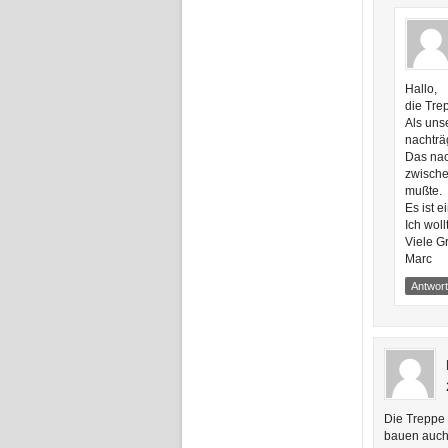
Hallo,
die Tre
Als uns
nachträ
Das nac
zwische
mußte.
Es ist 
Ich woll
Viele G
Marc
Antwor
Die Treppe 
bauen auch 