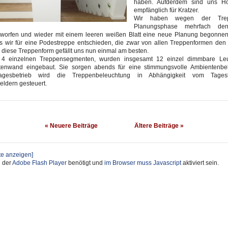
haben. Aufderdem sind uns Ho
empfänglich für Kratzer.
Wir haben wegen der Tre
Planungsphase mehrfach den
rworfen und wieder mit einem leeren weißen Blatt eine neue Planung begonnen.
s wir für eine Podestreppe entschieden, die zwar von allen Treppenformen den 
r diese Treppenform gefällt uns nun einmal am besten.
 4 einzelnen Treppensegmenten, wurden insgesamt 12 einzel dimmbare Leu
itenwand eingebaut. Sie sorgen abends für eine stimmungsvolle Ambientenbe
agesbetrieb wird die Treppenbeleuchtung in Abhängigkeit vom Tages
dern gesteuert.
« Neuere Beiträge
Ältere Beiträge »
ste anzeigen]
d der
Adobe Flash Player
benötigt und
im Browser muss Javascript
aktiviert sein.