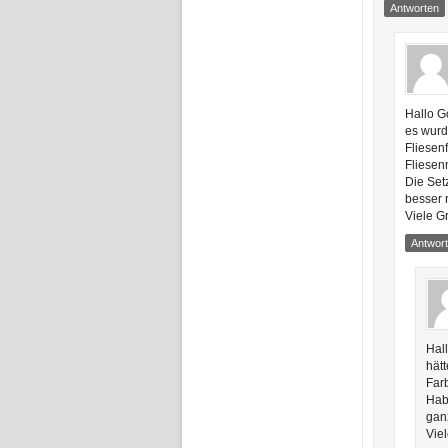
Antworten
Hallo G
es wurd
Fliesen
Fliesen
Die Set
besser 
Viele G
Antwor
Hall
hätt
Far
Hab
ganz
Vie