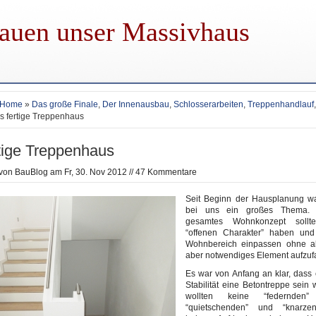
auen unser Massivhaus
Home
»
Das große Finale
,
Der Innenausbau
,
Schlosserarbeiten
,
Treppenhandlauf
s fertige Treppenhaus
tige Treppenhaus
 von
BauBlog
am Fr, 30. Nov 2012 //
47 Kommentare
Seit Beginn der Hausplanung w
bei uns ein großes Thema. 
gesamtes Wohnkonzept sollt
“offenen Charakter” haben und
Wohnbereich einpassen ohne al
aber notwendiges Element aufzufa
Es war von Anfang an klar, dass
Stabilität eine Betontreppe sein 
wollten keine “federnden
“quietschenden” und “knarze