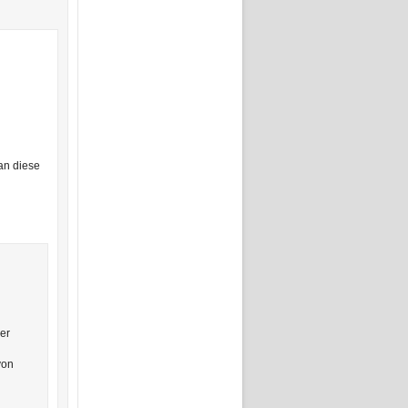
an diese
her
von