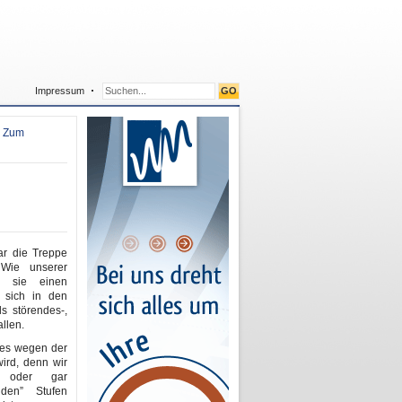
Impressum
,
Zum
ar die Treppe
Wie unserer
e sie einen
 sich in den
s störendes-,
llen.
 es wegen der
wird, denn wir
” oder gar
nden” Stufen