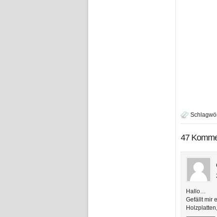
Schlagwör
47 Komme
Hallo…
Gefällt mir
Holzplatten