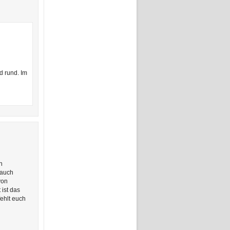
d rund. Im
n
 auch
von
 ist das
ehlt euch