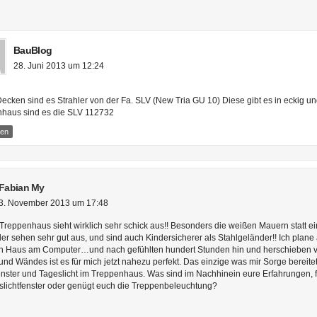
BauBlog
28. Juni 2013 um 12:24
Decken sind es Strahler von der Fa. SLV (New Tria GU 10) Diese gibt es in eckig un
haus sind es die SLV 112732
ten
Fabian My
3. November 2013 um 17:48
 Treppenhaus sieht wirklich sehr schick aus!! Besonders die weißen Mauern statt ei
er sehen sehr gut aus, und sind auch Kindersicherer als Stahlgeländer!! Ich plane
n Haus am Computer…und nach gefühlten hundert Stunden hin und herschieben 
nd Wändes ist es für mich jetzt nahezu perfekt. Das einzige was mir Sorge bereitet
nster und Tageslicht im Treppenhaus. Was sind im Nachhinein eure Erfahrungen, f
slichtfenster oder genügt euch die Treppenbeleuchtung?