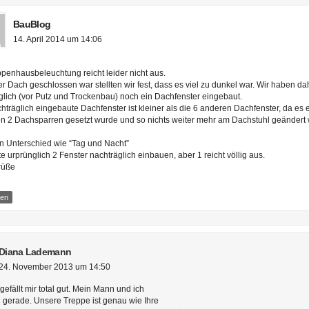
BauBlog
14. April 2014 um 14:06
ppenhausbeleuchtung reicht leider nicht aus.
er Dach geschlossen war stellten wir fest, dass es viel zu dunkel war. Wir haben da
glich (vor Putz und Trockenbau) noch ein Dachfenster eingebaut.
hträglich eingebaute Dachfenster ist kleiner als die 6 anderen Dachfenster, da es 
n 2 Dachsparren gesetzt wurde und so nichts weiter mehr am Dachstuhl geändert
ein Unterschied wie “Tag und Nacht”
te urprünglich 2 Fenster nachträglich einbauen, aber 1 reicht völlig aus.
rüße
ten
Diana Lademann
24. November 2013 um 14:50
gefällt mir total gut. Mein Mann und ich
gerade. Unsere Treppe ist genau wie Ihre