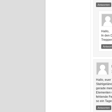
Antworten
Hallo,
In den 
Treppen
Antwor
Hallo, euer
Stahlgeländ
gerade mei
Elementen u
fehlende Fe
so ein Tage
Antworten