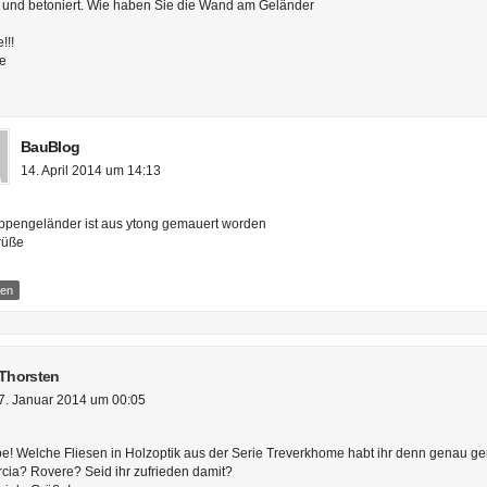
 und betoniert. Wie haben Sie die Wand am Geländer
!!!
se
BauBlog
14. April 2014 um 14:13
ppengeländer ist aus ytong gemauert worden
rüße
ten
Thorsten
7. Januar 2014 um 00:05
pe! Welche Fliesen in Holzoptik aus der Serie Treverkhome habt ihr denn genau
ia? Rovere? Seid ihr zufrieden damit?