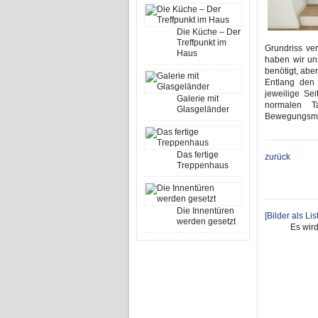
Die Küche – Der
Treffpunkt im
Grundriss ve
Haus
haben wir un
benötigt, abe
Entlang den
jeweilige Se
Galerie mit
normalen T
Glasgeländer
Bewegungsmel
Das fertige
zurück
Treppenhaus
Die Innentüren
[Bilder als Li
werden gesetzt
Es wir