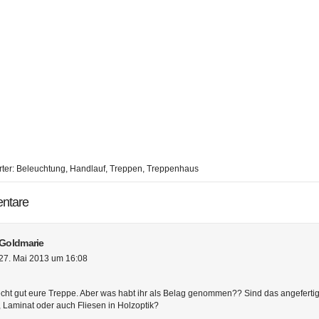
ter:
Beleuchtung
,
Handlauf
,
Treppen
,
Treppenhaus
ntare
Goldmarie
27. Mai 2013 um 16:08
 echt gut eure Treppe. Aber was habt ihr als Belag genommen?? Sind das angefertig
, Laminat oder auch Fliesen in Holzoptik?