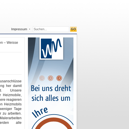
Impressum
en – Weisse
usanschlüsse
ung her damit
d. Unsere
r Heizmobile,
sere reagieren
en Heizmobils
 weniger Tage
 zu arbeiten.
lerarbeiten
werden alle