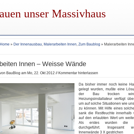
auen unser Massivhaus
Home
»
Der Innenausbau
,
Malerarbeiten Innen
,
Zum Baublog
» Malerarbeiten Inn
beiten Innen – Weisse Wände
 von
BauBlog
am Mo, 22. Okt 2012 //
Kommentar hinterlassen
Da bisher immer noch keine Ha
gelegt wurden, mußte eine Lös
der Bau trocken wir
Heizungsinstallateur verfügt übe
um auf solche Situationen wie un
zu können. Mit Hilfe eines solch
sank die Restfeuchte innerhalb
auf den erlaubten Wert um weiter
Als erstes wurden die Ma
durchgeführt. Insgesamt 
Innenwände 3 X gestrichen