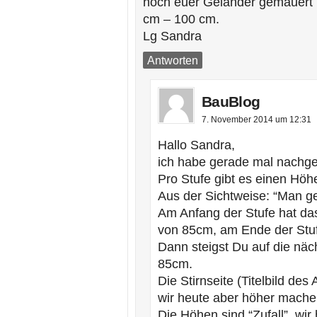
hoch euer Geländer gemauert 
cm – 100 cm.
Lg Sandra
Antworten
BauBlog
7. November 2014 um 12:31
Hallo Sandra,
ich habe gerade mal nachg
Pro Stufe gibt es einen Hö
Aus der Sichtweise: “Man g
Am Anfang der Stufe hat da
von 85cm, am Ende der Stu
Dann steigst Du auf die näc
85cm.
Die Stirnseite (Titelbild de
wir heute aber höher mach
Die Höhen sind “Zufall”, wir 