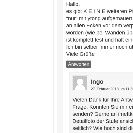
Hallo,
es gibt K E I N E weiteren Pf
“nur” mit ytong aufgemauert-
an allen Ecken vor dem verp
worden (wie bei Wänden übl
ist komplett fest und hält e
Ich bin selber immer noch üb
Viele Grüße
Antworten
Ingo
27. Februar 2018 um 11:3
Vielen Dank für Ihre Antw
Frage: Könnten Sie mir ei
senden? Gerne an imettken
Detailfoto der Stufe ansi
seitlich? Wie hoch sind d