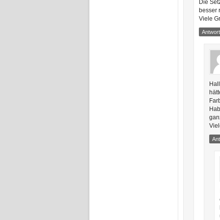
Die Set
besser 
Viele G
Antwor
Hall
hätt
Far
Hab
ganz
Vie
An