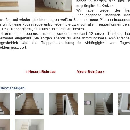
haben. Aufderdem sind uns Ho
empfänglich für Kratzer.
Wir haben wegen der Tre
Planungsphase mehrfach den
rworfen und wieder mit einem leeren weißen Blatt eine neue Planung begonnen.
s wir für eine Podestreppe entschieden, die zwar von allen Treppenformen den 
r diese Treppenform gefällt uns nun einmal am besten.
 4 einzelnen Treppensegmenten, wurden insgesamt 12 einzel dimmbare Leu
itenwand eingebaut. Sie sorgen abends für eine stimmungsvolle Ambientenbe
agesbetrieb wird die Treppenbeleuchtung in Abhängigkeit vom Tages
dern gesteuert.
« Neuere Beiträge
Ältere Beiträge »
iashow anzeigen]