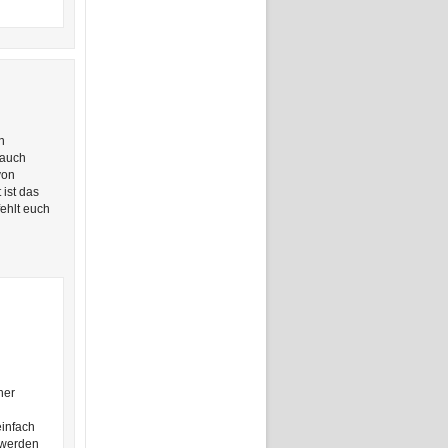
n
 auch
von
 ist das
ehlt euch
her
einfach
 werden