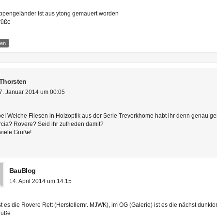
ppengeländer ist aus ytong gemauert worden
rüße
ten
Thorsten
7. Januar 2014 um 00:05
pe! Welche Fliesen in Holzoptik aus der Serie Treverkhome habt ihr denn genau
ia? Rovere? Seid ihr zufrieden damit?
viele Grüße!
BauBlog
14. April 2014 um 14:15
t es die Rovere Rett (Herstellernr. MJWK), im OG (Galerie) ist es die nächst dunkle
rüße