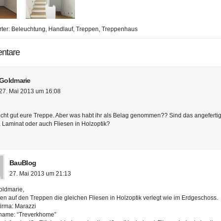
ter:
Beleuchtung
,
Handlauf
,
Treppen
,
Treppenhaus
ntare
Goldmarie
27. Mai 2013 um 16:08
 echt gut eure Treppe. Aber was habt ihr als Belag genommen?? Sind das angefertig
, Laminat oder auch Fliesen in Holzoptik?
BauBlog
27. Mai 2013 um 21:13
oldmarie,
en auf den Treppen die gleichen Fliesen in Holzoptik verlegt wie im Erdgeschoss.
firma: Marazzi
name: “Treverkhome”