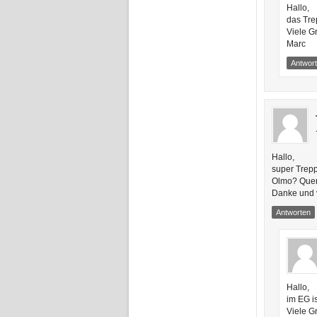
Hallo,
das Tre
Viele G
Marc
Antwor
Hallo,
super Trep
Olmo? Querc
Danke und 
Antworten
Hallo,
im EG is
Viele G