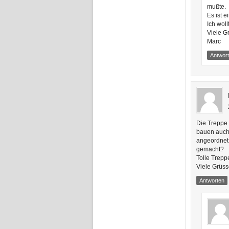
mußte.
Es ist 
Ich woll
Viele G
Marc
Antwor
Die Treppe 
bauen auch 
angeordnet
gemacht?
Tolle Treppe
Viele Grüs
Antworten