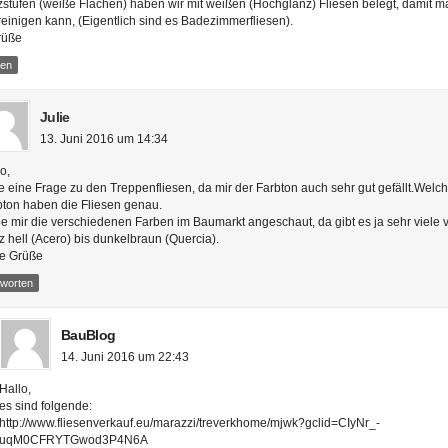
zstufen (weiße Flächen) haben wir mit weißen (Hochglanz) Fliesen belegt, damit m
reinigen kann, (Eigentlich sind es Badezimmerfliesen).
rüße
ten
Julie
13. Juni 2016 um 14:34
o,
e eine Frage zu den Treppenfliesen, da mir der Farbton auch sehr gut gefällt.Welc
bton haben die Fliesen genau.
e mir die verschiedenen Farben im Baumarkt angeschaut, da gibt es ja sehr viele 
 hell (Acero) bis dunkelbraun (Quercia).
le Grüße
tworten
BauBlog
14. Juni 2016 um 22:43
Hallo,
es sind folgende:
http://www.fliesenverkauf.eu/marazzi/treverkhome/mjwk?gclid=CIyNr_-
uqM0CFRYTGwod3P4N6A