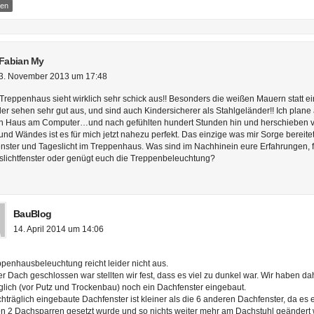
ten
Fabian My
3. November 2013 um 17:48
 Treppenhaus sieht wirklich sehr schick aus!! Besonders die weißen Mauern statt ei
er sehen sehr gut aus, und sind auch Kindersicherer als Stahlgeländer!! Ich plane
n Haus am Computer…und nach gefühlten hundert Stunden hin und herschieben 
nd Wändes ist es für mich jetzt nahezu perfekt. Das einzige was mir Sorge bereitet
nster und Tageslicht im Treppenhaus. Was sind im Nachhinein eure Erfahrungen, f
slichtfenster oder genügt euch die Treppenbeleuchtung?
BauBlog
14. April 2014 um 14:06
ppenhausbeleuchtung reicht leider nicht aus.
er Dach geschlossen war stellten wir fest, dass es viel zu dunkel war. Wir haben da
glich (vor Putz und Trockenbau) noch ein Dachfenster eingebaut.
hträglich eingebaute Dachfenster ist kleiner als die 6 anderen Dachfenster, da es 
n 2 Dachsparren gesetzt wurde und so nichts weiter mehr am Dachstuhl geändert