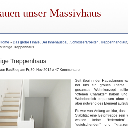
auen unser Massivhaus
Home
»
Das große Finale
,
Der Innenausbau
,
Schlosserarbeiten
,
Treppenhandlauf
s fertige Treppenhaus
tige Treppenhaus
 von
BauBlog
am Fr, 30. Nov 2012 //
47 Kommentare
Seit Beginn der Hausplanung w
bei uns ein großes Thema. 
gesamtes Wohnkonzept sollt
“offenen Charakter” haben und
Wohnbereich einpassen ohne al
aber notwendiges Element aufzufa
Es war von Anfang an klar, dass
Stabilität eine Betontreppe sein 
wollten keine “federnden
“quietschenden” und “knarze