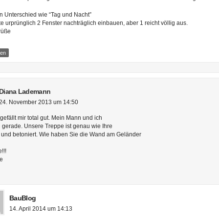
ein Unterschied wie “Tag und Nacht”
te urprünglich 2 Fenster nachträglich einbauen, aber 1 reicht völlig aus.
rüße
ten
Diana Lademann
24. November 2013 um 14:50
gefällt mir total gut. Mein Mann und ich
gerade. Unsere Treppe ist genau wie Ihre
 und betoniert. Wie haben Sie die Wand am Geländer
!!!
se
BauBlog
14. April 2014 um 14:13