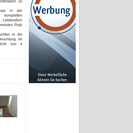
lztreppen zu
ppe in der
 kompletten
 Letztendlich
meisten Platz
chten in die
leuchtung. Im
licht von 4