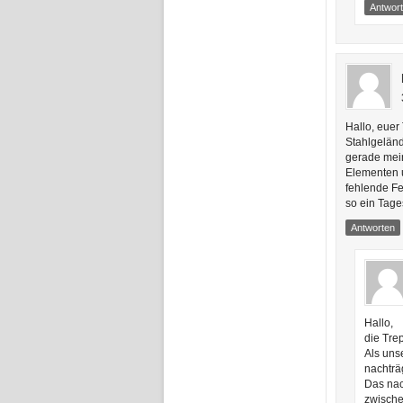
Antwor
Hallo, euer
Stahlgeländ
gerade mei
Elementen u
fehlende Fe
so ein Tage
Antworten
Hallo,
die Tre
Als uns
nachträ
Das nac
zwische