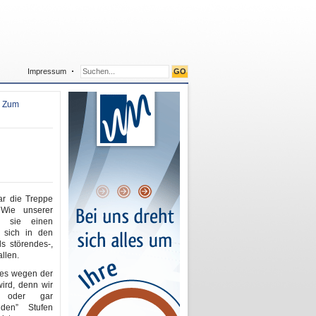
Impressum
,
Zum
ar die Treppe
Wie unserer
e sie einen
 sich in den
s störendes-,
llen.
 es wegen der
wird, denn wir
” oder gar
nden” Stufen