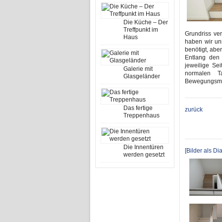
Die Küche – Der
Treffpunkt im
Grundriss ve
Haus
haben wir un
benötigt, abe
Entlang den
jeweilige Se
Galerie mit
normalen T
Glasgeländer
Bewegungsmel
Das fertige
zurück
Treppenhaus
Die Innentüren
[Bilder als D
werden gesetzt