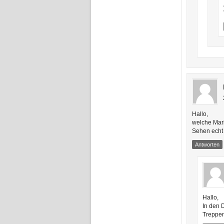
Hallo,
welche Mar
Sehen echt
Antworten
Hallo,
In den 
Treppen